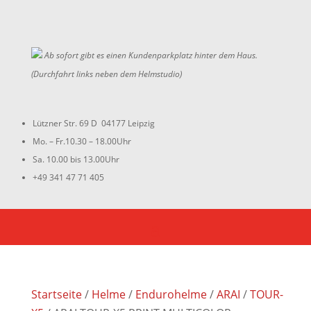
Ab sofort gibt es einen Kundenparkplatz hinter dem Haus.
(Durchfahrt links neben dem Helmstudio)
Lützner Str. 69 D 04177 Leipzig
Mo. – Fr.10.30 – 18.00Uhr
Sa. 10.00 bis 13.00Uhr
+49 341 47 71 405
Startseite
/
Helme
/
Endurohelme
/
ARAI
/
TOUR-