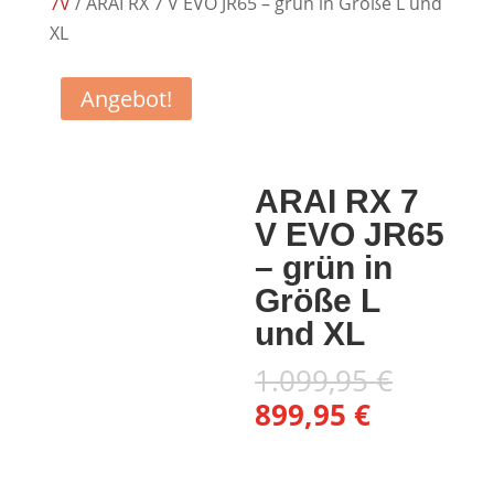
7V
/ ARAI RX 7 V EVO JR65 – grün in Größe L und
XL
Angebot!
ARAI RX 7
V EVO JR65
– grün in
Größe L
und XL
Ursprü
1.099,95
€
Preis
Aktueller
899,95
€
war:
Preis
1.099,
ist: