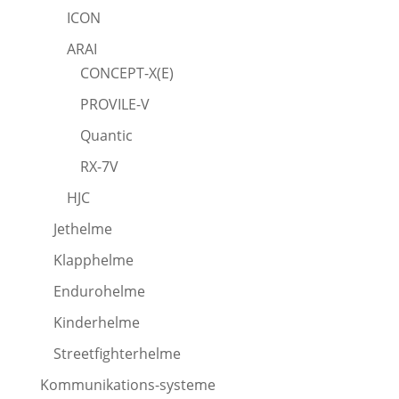
ICON
ARAI
CONCEPT-X(E)
PROVILE-V
Quantic
RX-7V
HJC
Jethelme
Klapphelme
Endurohelme
Kinderhelme
Streetfighterhelme
Kommunikations-systeme