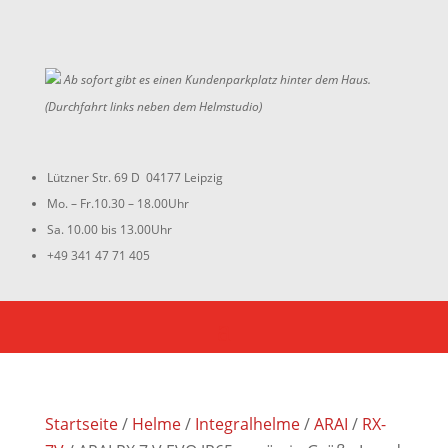
Ab sofort gibt es einen Kundenparkplatz hinter dem Haus.
(Durchfahrt links neben dem Helmstudio)
Lützner Str. 69 D 04177 Leipzig
Mo. – Fr.10.30 – 18.00Uhr
Sa. 10.00 bis 13.00Uhr
+49 341 47 71 405
Startseite
/
Helme
/
Integralhelme
/
ARAI
/
RX-