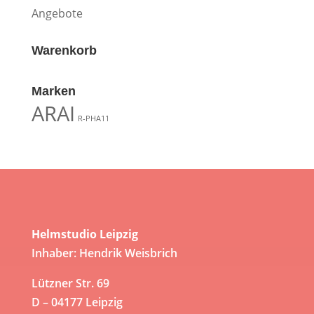
Angebote
Warenkorb
Marken
ARAI
R-PHA11
Helmstudio Leipzig
Inhaber: Hendrik Weisbrich
Lützner Str. 69
D – 04177 Leipzig