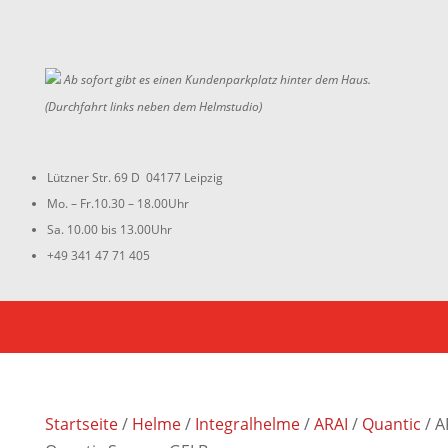
Ab sofort gibt es einen Kundenparkplatz hinter dem Haus.
(Durchfahrt links neben dem Helmstudio)
Lützner Str. 69 D 04177 Leipzig
Mo. – Fr.10.30 – 18.00Uhr
Sa. 10.00 bis 13.00Uhr
+49 341 47 71 405
Startseite
/
Helme
/
Integralhelme
/
ARAI
/
Quantic
/ A