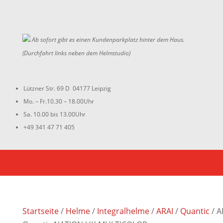
Ab sofort gibt es einen Kundenparkplatz hinter dem Haus.
(Durchfahrt links neben dem Helmstudio)
Lützner Str. 69 D 04177 Leipzig
Mo. – Fr.10.30 – 18.00Uhr
Sa. 10.00 bis 13.00Uhr
+49 341 47 71 405
Startseite
/
Helme
/
Integralhelme
/
ARAI
/
Quantic
/ A