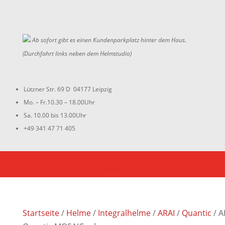
Ab sofort gibt es einen Kundenparkplatz hinter dem Haus.
(Durchfahrt links neben dem Helmstudio)
Lützner Str. 69 D 04177 Leipzig
Mo. – Fr.10.30 – 18.00Uhr
Sa. 10.00 bis 13.00Uhr
+49 341 47 71 405
Startseite
/
Helme
/
Integralhelme
/
ARAI
/
Quantic
/ A