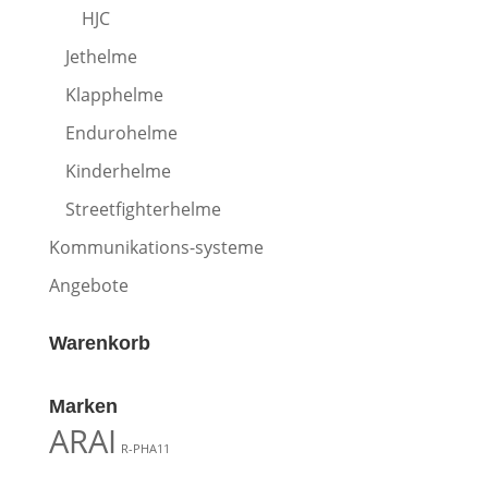
HJC
Jethelme
Klapphelme
Endurohelme
Kinderhelme
Streetfighterhelme
Kommunikations-systeme
Angebote
Warenkorb
Marken
ARAI
R-PHA11