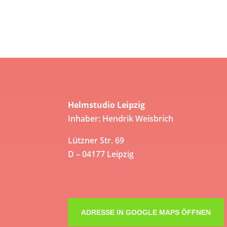
Helmstudio Leipzig
Inhaber: Hendrik Weisbrich
Lützner Str. 69
D – 04177 Leipzig
ADRESSE IN GOOGLE MAPS ÖFFNEN