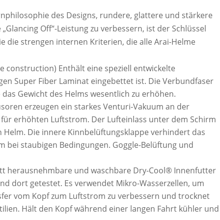
Kernphilosophie des Designs, rundere, glattere und stärkere
„Glancing Off“-Leistung zu verbessern, ist der Schlüssel
e die strengen internen Kriterien, die alle Arai-Helme
construction) Enthält eine speziell entwickelte
gen Super Fiber Laminat eingebettet ist. Die Verbundfaser
e das Gewicht des Helms wesentlich zu erhöhen.
fusoren erzeugen ein starkes Venturi-Vakuum an der
g für erhöhten Luftstrom. Der Lufteinlass unter dem Schirm
en Helm. Die innere Kinnbelüftungsklappe verhindert das
m bei staubigen Bedingungen. Goggle-Belüftung und
ett herausnehmbare und waschbare Dry-Cool® Innenfutter
nd dort getestet. Es verwendet Mikro-Wasserzellen, um
fer vom Kopf zum Luftstrom zu verbessern und trocknet
tilien. Hält den Kopf während einer langen Fahrt kühler und