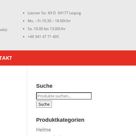
Lützner Str. 69 D 04177 Leipzig
Mo. – Fr.10.30 – 18.00Uhr
Sa. 10.00 bis 13.00Uhr
udio)
+49 341 47 71 405
TAKT
Suche
Suche
nach:
Suche
Produktkategorien
Helme