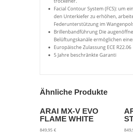
trockener.
Facial Contour System (FCS): um e
den Unterkiefer zu erhöhen, arbeit
Federunterstützung im Wangenpolst
Brillenbandführung Die augenöffne
Belüftungskanäle ermöglichen einen
Europäische Zulassung ECE R22.06
5 Jahre beschränkte Garanti
Ähnliche Produkte
ARAI MX-V EVO
A
FLAME WHITE
S
849,95
€
849