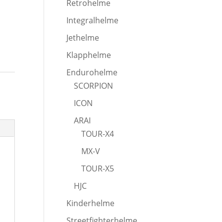
Retrohelme
Integralhelme
Jethelme
Klapphelme
Endurohelme
SCORPION
ICON
ARAI
TOUR-X4
MX-V
TOUR-X5
HJC
Kinderhelme
Streetfighterhelme